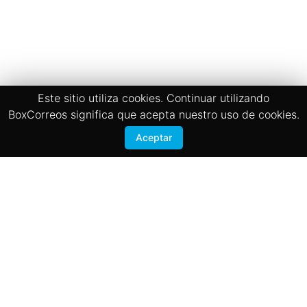
Este sitio utiliza cookies. Continuar utilizando
BoxCorreos significa que acepta nuestro uso de cookies.
Aceptar
Términos y Condiciones
Politicas de privacidad
BOX CORREOS
San José, Zapote 200 mts sur de la Iglesia
Registrate
Contactanos