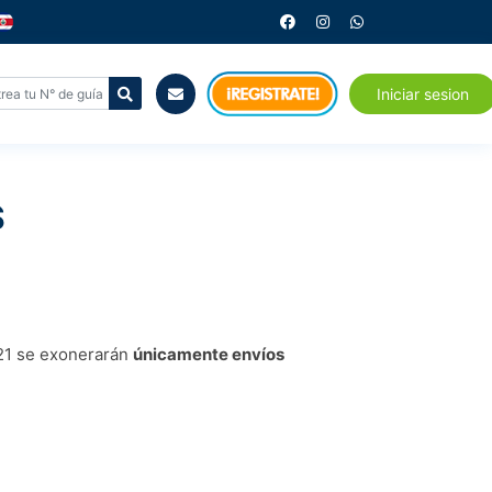
Iniciar sesion
S
021 se exonerarán
únicamente envíos