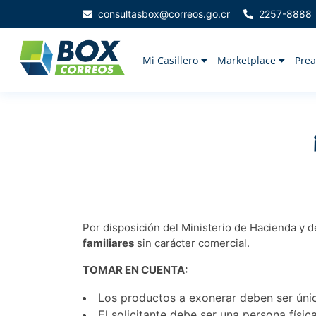
consultasbox@correos.go.cr
2257-8888
Mi Casillero
Marketplace
Prea
Por disposición del Ministerio de Hacienda y 
familiares
sin carácter comercial.
TOMAR EN CUENTA:
Los productos a exonerar deben ser únic
El solicitante debe ser una persona física