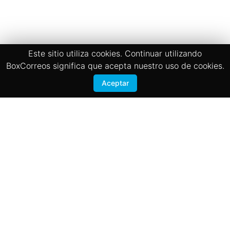
Este sitio utiliza cookies. Continuar utilizando
BoxCorreos significa que acepta nuestro uso de cookies.
Aceptar
Términos y Condiciones
Politicas de privacidad
BOX CORREOS
San José, Zapote 200 mts sur de la Iglesia
Registrate
Contactanos
© 2020 Copyright:
Box Correos