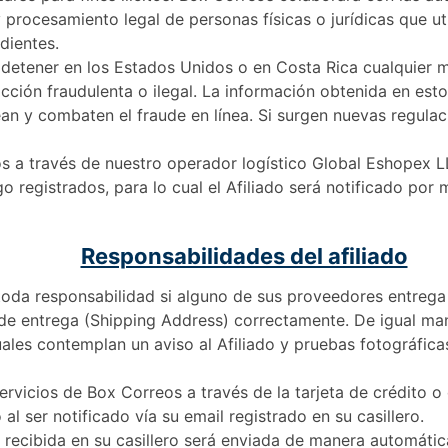
y procesamiento legal de personas físicas o jurídicas que uti
dientes.
detener en los Estados Unidos o en Costa Rica cualquier m
cción fraudulenta o ilegal. La información obtenida en est
an y combaten el fraude en línea. Si surgen nuevas regulac
os a través de nuestro operador logístico Global Eshopex LL
o registrados, para lo cual el Afiliado será notificado por 
Responsabilidades del afiliado
toda responsabilidad si alguno de sus proveedores entrega
 de entrega (Shipping Address) correctamente. De igual ma
uales contemplan un aviso al Afiliado y pruebas fotográfic
servicios de Box Correos a través de la tarjeta de crédito o
l ser notificado vía su email registrado en su casillero.
a recibida en su casillero será enviada de manera automátic