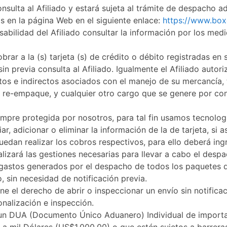
onsulta al Afiliado y estará sujeta al trámite de despacho a
das en la página Web en el siguiente enlace:
https://www.box
sabilidad del Afiliado consultar la información por los me
brar a la (s) tarjeta (s) de crédito o débito registradas en
in previa consulta al Afiliado. Igualmente el Afiliado auto
ctos e indirectos asociados con el manejo de su mercancía,
, re-empaque, y cualquier otro cargo que se genere por co
iempre protegida por nosotros, para tal fin usamos tecnolog
ar, adicionar o eliminar la información de la de tarjeta, si
uedan realizar los cobros respectivos, para ello deberá ingr
alizará las gestiones necesarias para llevar a cabo el des
astos generados por el despacho de todos los paquetes que
o, sin necesidad de notificación previa.
e el derecho de abrir o inspeccionar un envío sin notificaci
nalización e inspección.
e un DUA (Documento Único Aduanero) Individual de importac