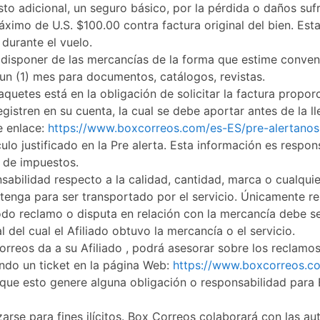
sto adicional, un seguro básico, por la pérdida o daños su
áximo de U.S. $100.00 contra factura original del bien. Est
 durante el vuelo.
 disponer de las mercancías de la forma que estime conven
un (1) mes para documentos, catálogos, revistas.
quetes está en la obligación de solicitar la factura propo
gistren en su cuenta, la cual se debe aportar antes de la 
e enlace:
https://www.boxcorreos.com/es-ES/pre-alertanos
culo justificado en la Pre alerta. Esta información es respons
o de impuestos.
bilidad respecto a la calidad, cantidad, marca o cualquie
btenga para ser transportado por el servicio. Únicamente r
 Todo reclamo o disputa en relación con la mercancía debe s
del cual el Afiliado obtuvo la mercancía o el servicio.
rreos da a su Afiliado , podrá asesorar sobre los reclamo
ndo un ticket en la página Web:
https://www.boxcorreos.co
 que esto genere alguna obligación o responsabilidad para
zarse para fines ilícitos. Box Correos colaborará con las au