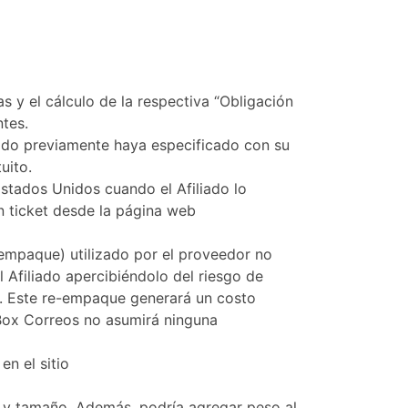
 y el cálculo de la respectiva “Obligación
ntes.
liado previamente haya especificado con su
uito.
stados Unidos cuando el Afiliado lo
un ticket desde la página web
(empaque) utilizado por el proveedor no
el Afiliado apercibiéndolo del riesgo de
e. Este re-empaque generará un costo
. Box Correos no asumirá ninguna
en el sitio
o y tamaño. Además, podría agregar peso al