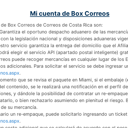
Mi cuenta de Box Correos
io de Box Correos de Correos de Costa Rica son:
Garantiza el oportuno despacho aduanero de las mercancías
con la legislación nacional y disposiciones aduaneras vige
tro servicio garantiza la entrega del domicilio que el Afi
podrá elegir el servicio API (apartado postal inteligente) grat
eos puede recoger mercancías en cualquier lugar de los E
tos adicionales. Para solicitar el servicio se debe ingresar 
anos.aspx
.
omento que se revisa el paquete en Miami, si el embalaje 
el contenido, se le realizará una notificación en el perfil d
iones, y dándole la posibilidad de contratar un re-empaqu
tratarlo, o bien rechazarlo asumiendo en plenitud el riesgo
 de su mercancía.
esario un re-empaque, puede solicitarlo ingresando un ticket 
anos.aspx
.
un costo adicional que se calculará de acuerdo con el pes