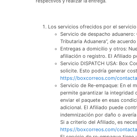
respectivos y realizar la entrega.
Los servicios ofrecidos por el servic
Servicio de despacho aduanero:
Tributaria Aduanera”, de acuerdo 
Entregas a domicilio y otros:
Nues
afiliación o registro. El Afiliado 
Servicio DISPATCH USA:
Box Corr
solicite. Esto podría generar cos
https://boxcorreos.com/contact
Servicio de Re-empaque:
En el m
permite garantizar la integridad d
enviar el paquete en esas condic
adicional. El Afiliado puede con
indemnización por daño o avería
Si a criterio del Afiliado, es nec
https://boxcorreos.com/contact
El servicio de re-empaque tiene 