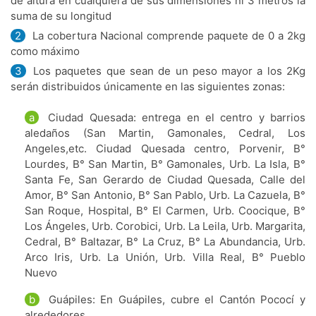
de altura en cualquiera de sus dimensiones ni 3 metros la
suma de su longitud
2
La cobertura Nacional comprende paquete de 0 a 2kg
como máximo
3
Los paquetes que sean de un peso mayor a los 2Kg
serán distribuidos únicamente en las siguientes zonas:
a
Ciudad Quesada: entrega en el centro y barrios
aledaños (San Martin, Gamonales, Cedral, Los
Angeles,etc. Ciudad Quesada centro, Porvenir, B°
Lourdes, B° San Martin, B° Gamonales, Urb. La Isla, B°
Santa Fe, San Gerardo de Ciudad Quesada, Calle del
Amor, B° San Antonio, B° San Pablo, Urb. La Cazuela, B°
San Roque, Hospital, B° El Carmen, Urb. Coocique, B°
Los Ángeles, Urb. Corobici, Urb. La Leila, Urb. Margarita,
Cedral, B° Baltazar, B° La Cruz, B° La Abundancia, Urb.
Arco Iris, Urb. La Unión, Urb. Villa Real, B° Pueblo
Nuevo
b
Guápiles: En Guápiles, cubre el Cantón Pococí y
alrededores.