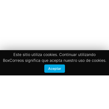
Este sitio utiliza cookies. Continuar utilizando
BoxCorreos significa que acepta nuestro uso de cookies.
Aceptar
Términos y Condiciones
Politicas de privacidad
BOX CORREOS
San José, Zapote 200 mts sur de la Iglesia
Registrate
Contactanos